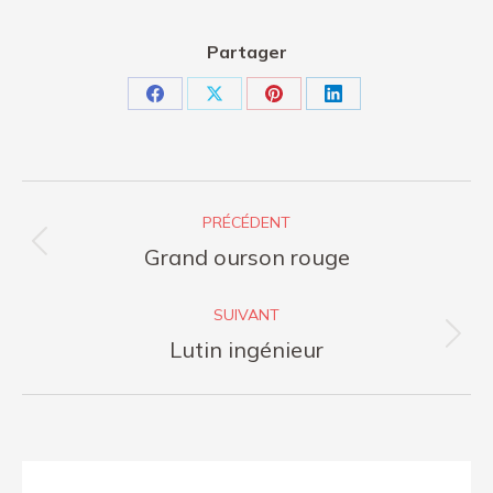
Partager
Partager
Partager
Partager
Partager
sur
sur
sur
sur
Facebook
X
Pinterest
LinkedIn
Navigation
PRÉCÉDENT
article
Grand ourson rouge
Article
précédent
SUIVANT
:
Lutin ingénieur
Article
suivant
: