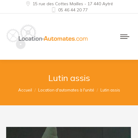
15 rue des Cottes Mailles - 17 440 Aytré
05 46 44 20 77
Lutin assis
Vous êtes ici :
Accueil
Location d'automates à l'unité
Lutin assis